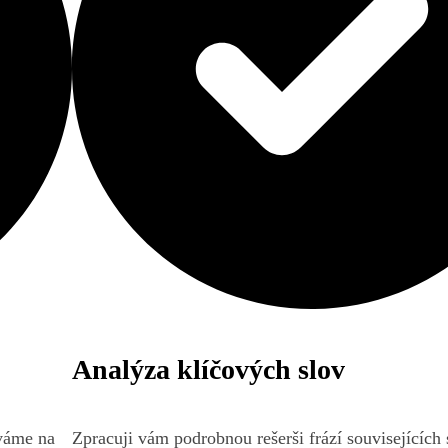
Analýza klíčových slov
íváme na
Zpracuji vám podrobnou rešerši frází souvisejících 