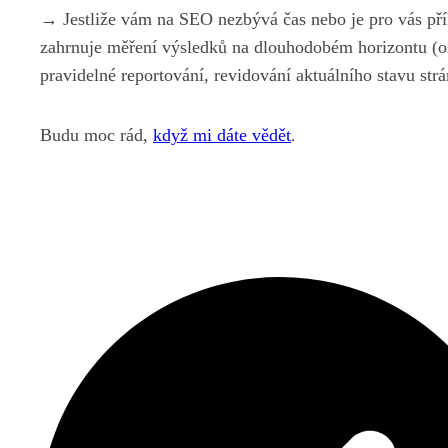
→ Jestliže vám na SEO nezbývá čas nebo je pro vás pří
zahrnuje měření výsledků na dlouhodobém horizontu (o
pravidelné reportování, revidování aktuálního stavu str
Budu moc rád,
když mi dáte vědět
.