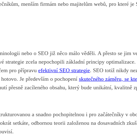
átečníkům, menším firmám nebo majitelům webů, pro které je 
erminologii nebo o SEO již něco málo věděli. A přesto se jim 
vé strategie zcela nepochopili základní principy optimalizace.
íčem pro přípravu
efektivní SEO strategie
. SEO totiž nikdy ne
je hotovo. Je především o pochopení
skutečného záměru, se kt
nutí přesně zacíleného obsahu, který bude unikátní, kvalitně 
trukturovanou a snadno pochopitelnou i pro začátečníky v ob
tokrát setkáte, odbornou teorii založenou na dosavadních zku
ouvisí.