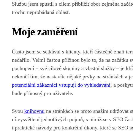
Službu jsem spustil s cílem přiblížit obor zejména zač
trochu neprobádaná oblast.
Moje zaměření
Často jsem se setkával s klienty, kteří částečně znali t
nedařilo. Velmi častou příčinou bylo to, že na začátku s
pochopení – své cílové skupiny a vlastní služby – je kl
nekončí tím, že nastavíte nějaké prvky na stránkách a 
potenciální zákazníci vstupují do vyhledávání
, a poskyt
bude přínosný pro uživatele.
Svou
knihovnu
na stránkách se proto snažím udržovat s
ní vysvětlení jednotlivých pojmů, s nimiž se v SEO čas
i praktické návody pro konkrétní úkony, které se SEO s