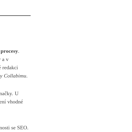
 procesy
.
y
a v
é redakci
y Collabimu
.
značky. U
vení vhodné
enosti se SEO.