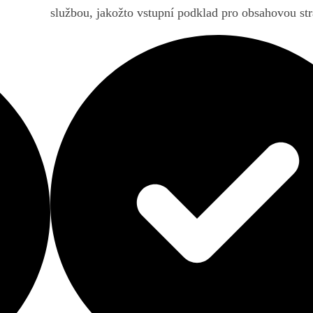
službou, jakožto vstupní podklad pro obsahovou stra