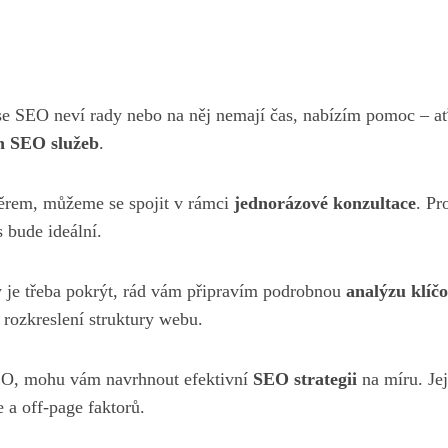
e SEO neví rady nebo na něj nemají čas, nabízím pomoc – a
h SEO služeb
.
měrem, můžeme se spojit v rámci
jednorázové konzultace
. Pr
s bude ideální.
y je třeba pokrýt, rád vám připravím podrobnou
analýzu klíč
rozkreslení struktury webu.
SEO, mohu vám navrhnout efektivní
SEO strategii
na míru. Jej
 a off-page faktorů.