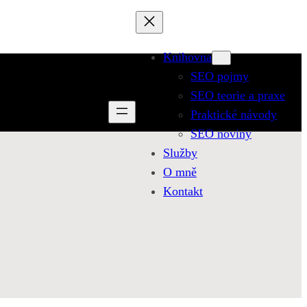
Knihovna
SEO pojmy
SEO teorie a praxe
Praktické návody
SEO noviny
Služby
O mně
Kontakt