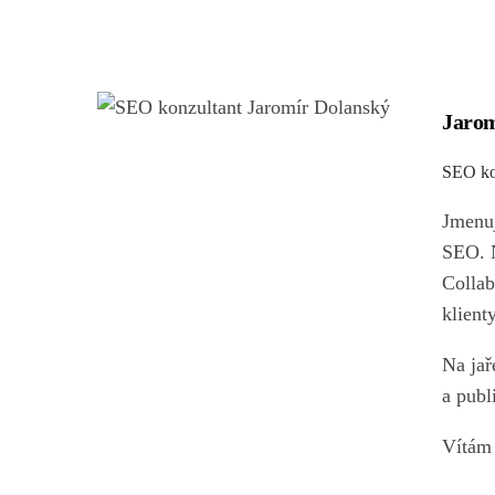
Jarom
SEO ko
Jmenuj
SEO. N
Collab
klienty
Na jař
a publ
Vítám 