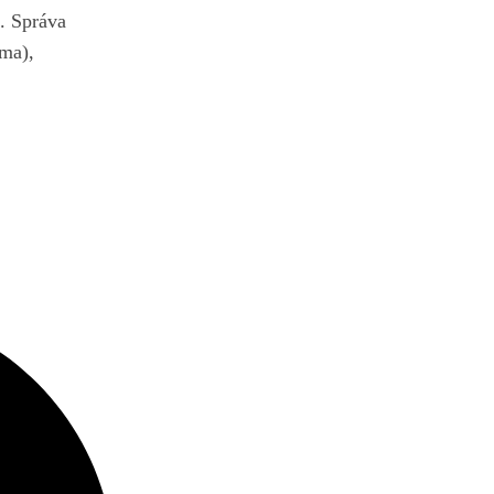
. Správa
oma),