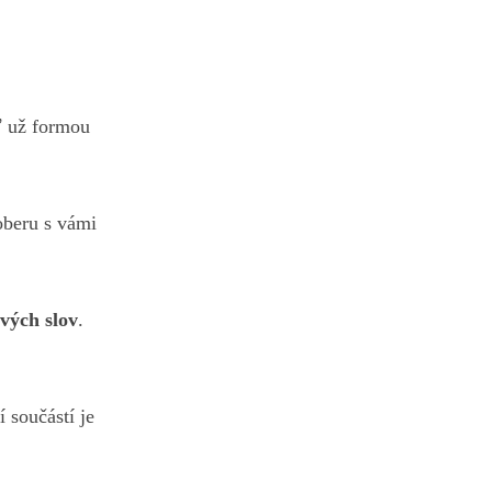
ť už formou
oberu s vámi
ových slov
.
í součástí je