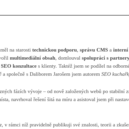
měl na starosti
technickou podporu
,
správu CMS
a
interní
tvořil
multimediální obsah
, domlouval
spolupráci s partner
a
SEO konzultace
s klienty. Taktéž jsem se podílel na odborn
ě
a společně s Daliborem Jarošem jsem autorem
SEO kuchařk
ůzných fázích vývoje – od nově založených webů po stabilní 
ísta, navrhoval řešení šitá na míru a asistoval jsem při nasta
z
, v rámci níž pravidelně publikuji své znalosti, teorii a zkuš