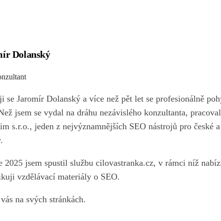
ír Dolanský
nzultant
i se Jaromír Dolanský a více než pět let se profesionálně poh
ež jsem se vydal na dráhu nezávislého konzultanta, pracoval
im s.r.o., jeden z nejvýznamnějších SEO nástrojů pro české a
.
e 2025 jsem spustil službu cilovastranka.cz, v rámci níž nabí
ikuji vzdělávací materiály o SEO.
vás na svých stránkách.