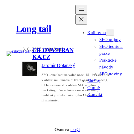
Long tail
Přeskočit
Knihovna
na
SEO pojmy
obsah
SEO teorie a
3. 6. 2025
4 min čtení
CILOVASTRAN
praxe
KA.CZ
Praktické
Jaromír Dolanský
návody
SEO noviny
SEO konzultant na volné noze. 15+ let zkušeností
v oblasti multimediální tvorby (audio & video),
Služby
5+ let zkušeností v oblasti SEO a online
O mně
marketingu. Ve volném čase se rád věnuji
Kontakt
hudební produkci, nástrojům a kytarovému
příslušenství.
Osnova
skrýt