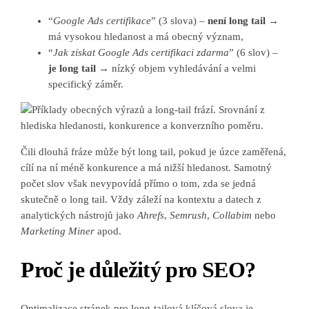
“
Google Ads certifikace
” (3 slova) –
není long tail
→
má vysokou hledanost a má obecný význam,
“
Jak získat Google Ads certifikaci zdarma
” (6 slov) –
je long tail
→ nízký objem vyhledávání a velmi
specifický záměr.
Čili dlouhá fráze může být long tail, pokud je úzce zaměřená,
cílí na ní méně konkurence a má nižší hledanost. Samotný
počet slov však nevypovídá přímo o tom, zda se jedná
skutečně o long tail. Vždy záleží na kontextu a datech z
analytických nástrojů jako
Ahrefs
,
Semrush
,
Collabim
nebo
Marketing Miner
apod.
Proč je důležitý pro SEO?
Optimalizace stránek pro long-tailová klíčová slova je