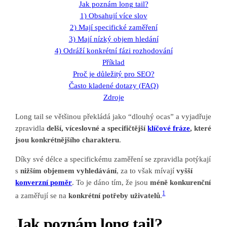
Jak poznám long tail?
1) Obsahují více slov
2) Mají specifické zaměření
3) Mají nízký objem hledání
4) Odráží konkrétní fázi rozhodování
Příklad
Proč je důležitý pro SEO?
Často kladené dotazy (FAQ)
Zdroje
Long tail se většinou překládá jako “dlouhý ocas” a vyjadřuje
zpravidla
delší, víceslovné a specifičtější
klíčové fráze
, které
jsou konkrétnějšího charakteru
.
Díky své délce a specifickému zaměření se zpravidla potýkají
s
nižším objemem vyhledávání
, za to však mívají
vyšší
konverzní poměr
. To je dáno tím, že jsou
méně konkurenční
1
a zaměřují se na
konkrétní potřeby uživatelů
.
Jak poznám long tail?