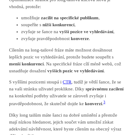
vhodná, protože:
umožňuje
zacílit na specifické publikum
,
soupeříte s
nižší konkurencí
,
zvyšuje se šance na
vyšší pozice ve vyhledávání
,
zvyšuje pravděpodobnost
konverze
.
Cílením na long-tailové fráze máte možnost dosáhnout
lepších pozic ve vyhledávání, protože budete soupeřit s
menší konkurencí
. Na specifické fráze cílí méně webů, což
usnadňuje dosažení
vyšších pozic ve vyhledávání
.
S vyššími pozicemi stoupá i
CTR
, tudíž je větší šance, že se
na vaši stránku uživatel proklikne. Díky
správnému zacílení
na konkrétní potřeby uživatele se zároveň zvyšuje i
3
pravděpodobnost, že skutečně dojde ke
konverzi
.
Díky long tailům máte šanci na dobré umístění a přestože
mají nízkou hledanost, jejich součet vám umožní získat
adekvátní návštěvnost, které byste cílením na obecný výraz