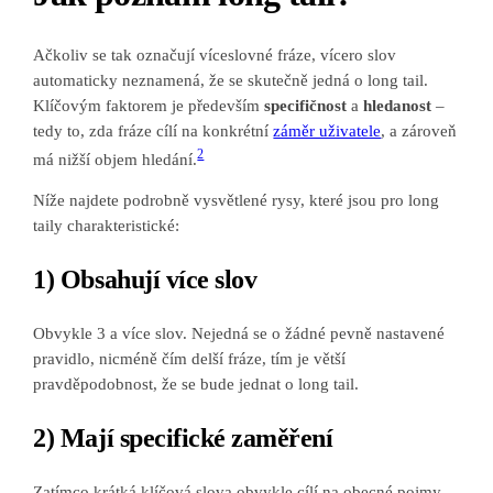
Ačkoliv se tak označují víceslovné fráze, vícero slov
automaticky neznamená, že se skutečně jedná o long tail.
Klíčovým faktorem je především
specifičnost
a
hledanost
–
tedy to, zda fráze cílí na konkrétní
záměr uživatele
, a zároveň
2
má nižší objem hledání.
Níže najdete podrobně vysvětlené rysy, které jsou pro long
taily charakteristické:
1) Obsahují více slov
Obvykle 3 a více slov. Nejedná se o žádné pevně nastavené
pravidlo, nicméně čím delší fráze, tím je větší
pravděpodobnost, že se bude jednat o long tail.
2) Mají specifické zaměření
Zatímco krátká klíčová slova obvykle cílí na obecné pojmy,