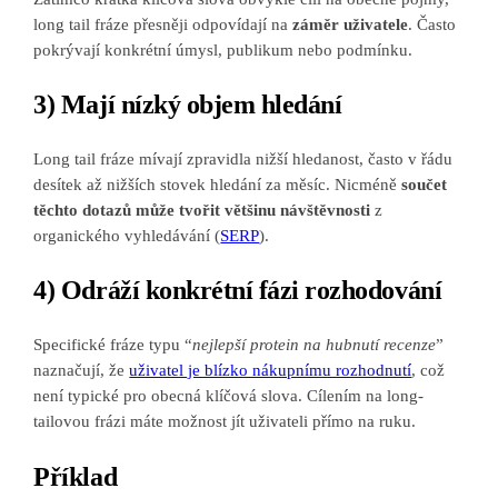
long tail fráze přesněji odpovídají na
záměr uživatele
. Často
pokrývají konkrétní úmysl, publikum nebo podmínku.
3) Mají nízký objem hledání
Long tail fráze mívají zpravidla nižší hledanost, často v řádu
desítek až nižších stovek hledání za měsíc. Nicméně
součet
těchto dotazů může tvořit většinu návštěvnosti
z
organického vyhledávání (
SERP
).
4) Odráží konkrétní fázi rozhodování
Specifické fráze typu “
nejlepší protein na hubnutí recenze
”
naznačují, že
uživatel je blízko nákupnímu rozhodnutí
, což
není typické pro obecná klíčová slova. Cílením na long-
tailovou frázi máte možnost jít uživateli přímo na ruku.
Příklad